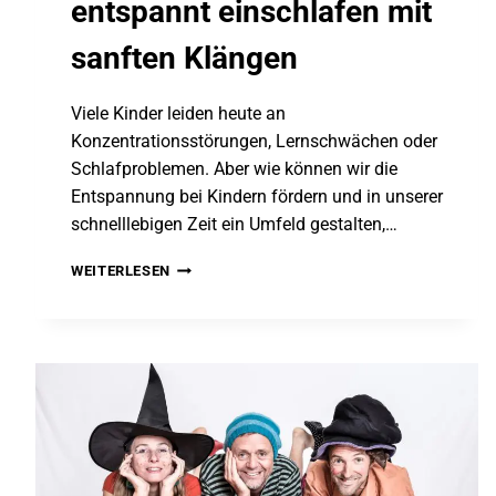
entspannt einschlafen mit
sanften Klängen
Viele Kinder leiden heute an
Konzentrationsstörungen, Lernschwächen oder
Schlafproblemen. Aber wie können wir die
Entspannung bei Kindern fördern und in unserer
schnelllebigen Zeit ein Umfeld gestalten,…
ENTSPANNUNG
WEITERLESEN
FÜR
KINDER:
LEICHTER
LERNEN
UND
ENTSPANNT
EINSCHLAFEN
MIT
SANFTEN
KLÄNGEN