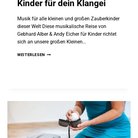
Kinder für dein Klangei
Musik für alle kleinen und großen Zauberkinder
dieser Welt Diese musikalische Reise von
Gebhard Alber & Andy Eicher für Kinder richtet
sich an unsere großen Kleinen…
“VOM
WEITERLESEN
SANDKORN
BIS
ZUM
RIESENSTERN”
SD
KARTE
FÜR
KINDER
FÜR
DEIN
KLANGEI