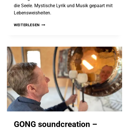
die Seele. Mystische Lyrik und Musik gepaart mit
Lebensweisheiten.
DER
WEITERLESEN
WEG
DES
REISENDEN
–
EIN
WEGWEISER
FÜR
DAS
LEBEN
MIT
BOTSCHAFTEN
FÜR
DIE
SEELE
GONG soundcreation –