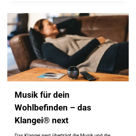
DEINEM
KLANGEI®
NEXT
Musik für dein
Wohlbefinden – das
Klangei® next
Das Klangei next überträgt die Musik und die