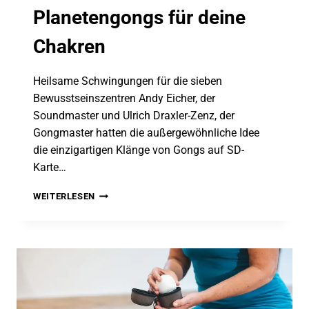
Planetengongs für deine
Chakren
Heilsame Schwingungen für die sieben
Bewusstseinszentren Andy Eicher, der
Soundmaster und Ulrich Draxler-Zenz, der
Gongmaster hatten die außergewöhnliche Idee
die einzigartigen Klänge von Gongs auf SD-
Karte…
GONG
WEITERLESEN
SOUNDCREATION
–
PLANETENGONGS
FÜR
DEINE
CHAKREN