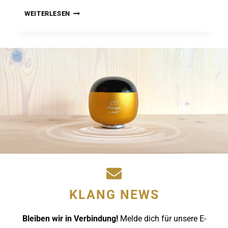
ENTSPANNUNG
WEITERLESEN
FÜR
KINDER:
LEICHTER
LERNEN
UND
ENTSPANNT
EINSCHLAFEN
MIT
SANFTEN
KLÄNGEN
KLANG NEWS
Bleiben wir in Verbindung!
Melde dich für unsere E-