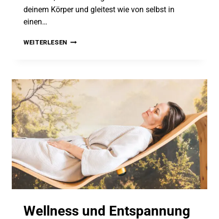
deinem Körper und gleitest wie von selbst in
einen…
ENTSPANNTER
WEITERLESEN
SCHLAF:
NATÜRLICHE
WEGE
FÜR
EINE
ERHOLSAME
NACHT
UND
TIEFE
REGENERATION
Wellness und Entspannung