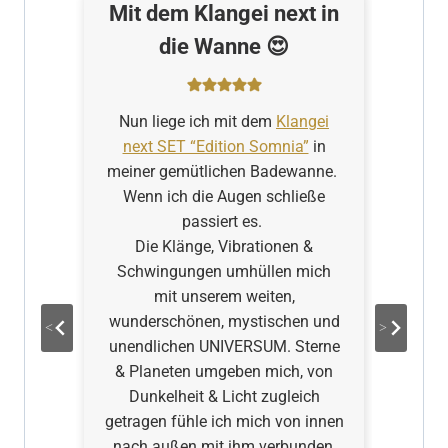
ch
Mit dem Klangei next in
J
die Wanne 😍
e
Nun liege ich mit dem
Klangei
s
next SET “Edition Somnia”
in
meiner gemütlichen Badewanne.
d
Wenn ich die Augen schließe
passiert es.
it
Die Klänge, Vibrationen &
g
i
Schwingungen umhüllen mich
in
mit unserem weiten,
n
n
wunderschönen, mystischen und
en
unendlichen UNIVERSUM. Sterne
n
der
& Planeten umgeben mich, von
un
nd
Dunkelheit & Licht zugleich
w
getragen fühle ich mich von innen
nach außen mit ihm verbunden,