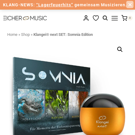
KLANG-NEWS:
“Lagerfeuerhits”
gemeinsam Musizieren.
Zum
0
Inhalt
springen
Home
»
Shop
»
Klangei® next SET: Somnia Edition