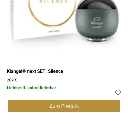
Klangei® next SET: Silence
209
€
Lieferzeit: sofort lieferbar
Zum Produkt
Dieses
Produkt