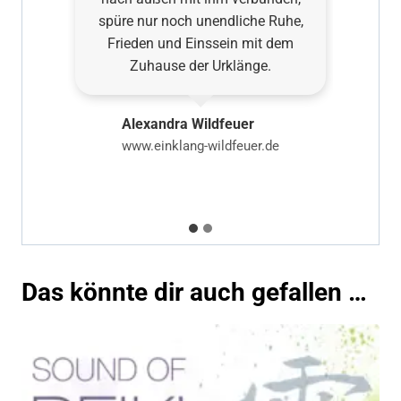
,
spüre nur noch unendliche Ruhe,
n
Frieden und Einssein mit dem
hr
Zuhause der Urklänge.
U
Alexandra Wildfeuer
www.einklang-wildfeuer.de
Das könnte dir auch gefallen …