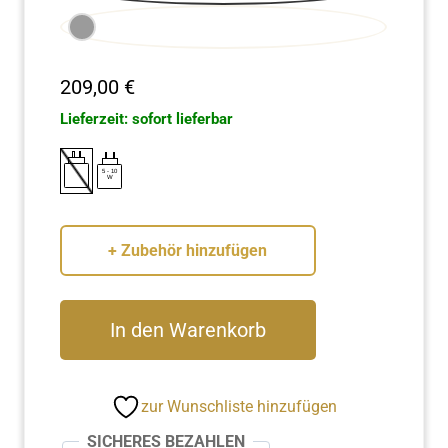
209,00
€
Lieferzeit: sofort lieferbar
5
-
10
W
+ Zubehör hinzufügen
Klangei®
In den Warenkorb
next
SET:
Somnia
zur Wunschliste hinzufügen
Edition
Menge
SICHERES BEZAHLEN