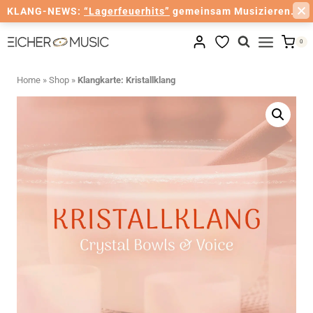
KLANG-NEWS:
“Lagerfeuerhits”
gemeinsam Musizieren.
Zum
0
Inhalt
springen
Home
»
Shop
»
Klangkarte: Kristallklang