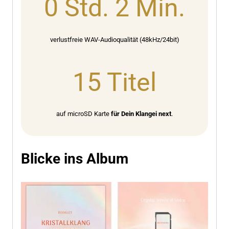
0 Std. 2 Min.
S
t
d
verlustfreie WAV-Audioqualität (48kHz/24bit)
.
2
1
M
15 Titel
5
i
T
n
i
.
auf microSD Karte
für Dein Klangei next
.
t
e
l
Blicke ins Album