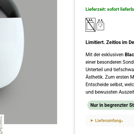
Lieferzeit: sofort lieferb
5
-
10
W
Limitiert. Zeitlos im D
Mit der exklusiven
Blac
einer besonderen Sond
Unterteil und tiefschwar
Ästhetik. Zum ersten M
Entscheide selbst, wel
und bewussten Auszeite
Nur in begrenzter St
Lieferumfang
+