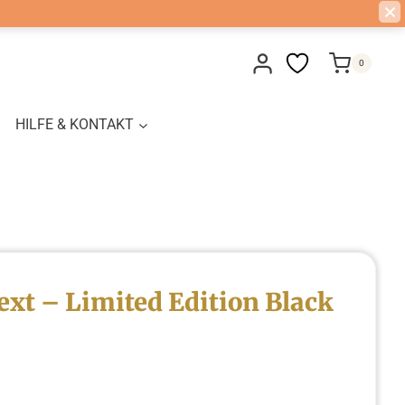
Limited
Edition
0
Black
&
White
HILFE & KONTAKT
Menge
xt – Limited Edition Black