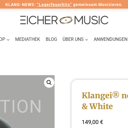
KLANG-NEWS:
“Lagerfeuerhits”
gemeinsam Musizieren.
OP
MEDIATHEK
BLOG
ÜBER UNS
ANWENDUNGEN
Klangei® ne
& White
149,00
€