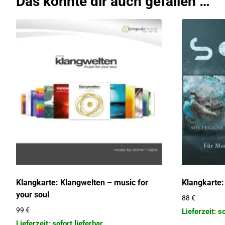
Das könnte dir auch gefallen …
Klangkarte: Klangwelten – music for
Klangkarte:
your soul
88
€
99
€
Lieferzeit: s
Lieferzeit: sofort lieferbar