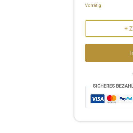
Vorrätig
+ 
Klangei®
I
next
–
Limited
Edition
Black
SICHERES BEZAH
&
White
Menge