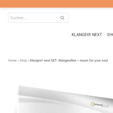
Zum
Suchen
Inhalt
nach:
springen
KLANGEI® NEXT
SH
Home
»
Shop
»
Klangei® next SET: Klangwelten – music for your soul