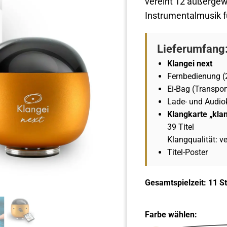
vereint 12 außergew
Instrumentalmusik f
Lieferumfang
Klangei next
Fernbedienung (2
Ei-Bag (Transpor
Lade- und Audio
Klangkarte „kla
39 Titel
Klangqualität: v
Titel-Poster
Gesamtspielzeit: 11 S
Farbe wählen: