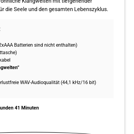
öhnliche Klangwelten mit tiefgehender
ür die Seele und den gesamten Lebenszyklus.
:
xAAA Batterien sind nicht enthalten)
ttasche)
kabel
ngwelten“
erlustfreie WAV-Audioqualität (44,1 kHz/16 bit)
tunden 41 Minuten