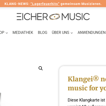
KLANG-NEWS:
“Lagerfeuerhits”
gemeinsam Musizieren.
OP
MEDIATHEK
BLOG
ÜBER UNS
ANWENDUNGEN
Klangei® n
music for y
Diese Klangkarte ist