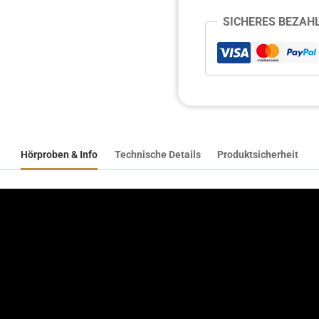
-
music
SICHERES BEZAH
for
your
soul
Menge
Hörproben & Info
Technische Details
Produktsicherheit