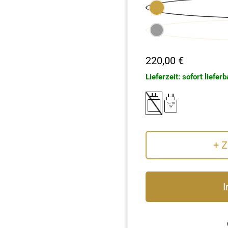
220,00
€
Lieferzeit: sofort lieferb
5
-
10
W
+ 
Klangei®
I
next
SET:
Klangwelten