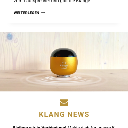
zum Lautsprecher und gibt die Klänge…
MUSIK
WEITERLESEN
FÜR
DEIN
WOHLBEFINDEN
–
DAS
KLANGEI®
NEXT
KLANG NEWS
Bleiben wir in Verbindung!
Melde dich für unsere E-