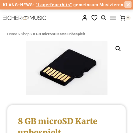
KLANG-NEWS:
“Lagerfeuerhits”
gemeinsam Musizieren.
Zum
0
Inhalt
springen
Home
»
Shop
»
8 GB microSD Karte unbespielt
8 GB microSD Karte
unbespielt