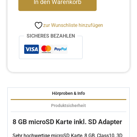
In den Warenkorb
GB
microSD
Karte
zur Wunschliste hinzufügen
unbespielt
Menge
SICHERES BEZAHLEN
Hörproben & Info
Produktsicherheit
8 GB microSD Karte inkl. SD Adapter
Sehr hochwertige microSD Karte, 8 GB, Class10, 3D