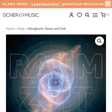
KLANG-NEWS:
“Lagerfeuerhits”
gemeinsam Musizieren.
Zum
0
Inhalt
springen
Home
»
Shop
»
Klangkarte: Raum und Zeit