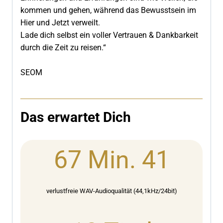
kommen und gehen, während das Bewusstsein im
Hier und Jetzt verweilt.
Lade dich selbst ein voller Vertrauen & Dankbarkeit
durch die Zeit zu reisen.“
SEOM
Das erwartet Dich
6
67 Min. 41
7
M
i
verlustfreie WAV-Audioqualität (44,1kHz/24bit)
n
.
1
4