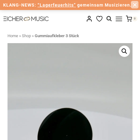
KLANG-NEWS:
“Lagerfeuerhits”
gemeinsam Musizieren.
Zum
0
Inhalt
springen
Home
»
Shop
»
Gummiaufkleber 3 Stück