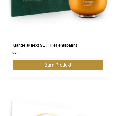
Klangei® next SET: Tief entspannt
290
€
Zum Produkt
Dieses
Produkt
weist
mehrere
Varianten
auf.
Die