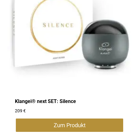
Optionen
können
auf
der
Produktseite
gewählt
werden
Klangei® next SET: Silence
209
€
Zum Produkt
Dieses