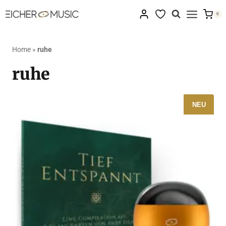
Zum
0
Inhalt
springen
Home
»
ruhe
ruhe
NEU