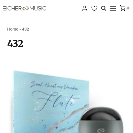
Zum
0
Inhalt
springen
Home
»
432
432