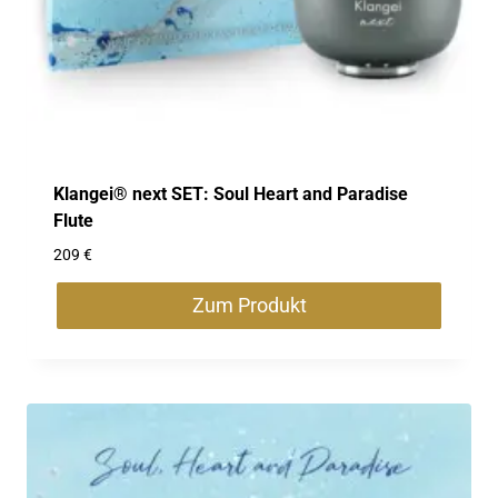
Klangei® next SET: Soul Heart and Paradise
Flute
209
€
Zum Produkt
Dieses
Produkt
weist
mehrere
Varianten
auf.