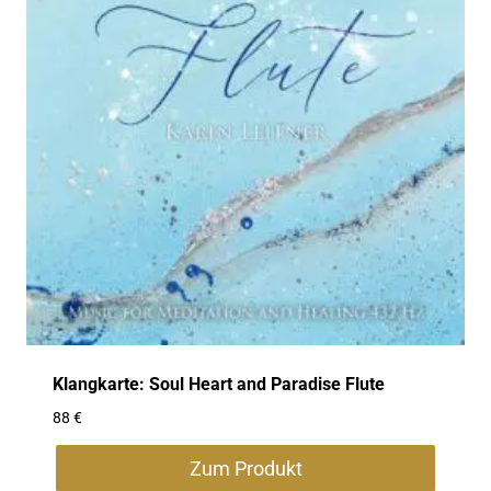
Die
Optionen
können
auf
der
Produktseite
gewählt
werden
Klangkarte: Soul Heart and Paradise Flute
88
€
Zum Produkt